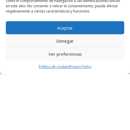
como el comportamiento de navegación o las identificaciones únicas
terminaciones y opciones que más se ajustan a
en este sitio. No consentir o retirar el consentimiento, puede afectar
tus necesidades. A través de nuestra aplicación de
negativamente a ciertas características y funciones.
elección de acabados te ayudaremos a configurar
tu vivienda.
Aceptar
Denegar
Ver preferencias
*Requiere aprobación por parte de los órganos de
Política de cookies
Privacy Policy
decisión de la Cooperativa, de la dirección Facultativa y
de los acuerdos de la Cooperativa
con la empresa constructora. Todo bajo el estricto
cumplimiento de las Normas Urbanísticas.