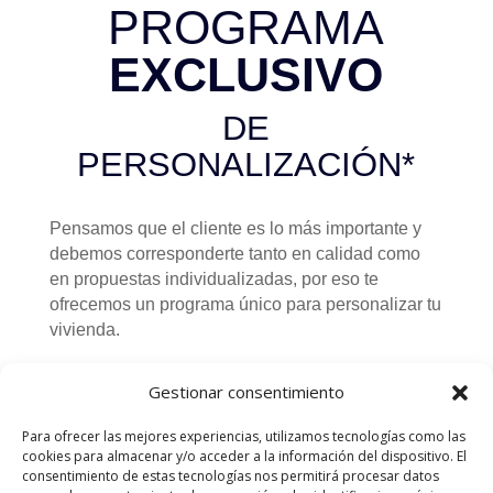
PROGRAMA
EXCLUSIVO
DE
PERSONALIZACIÓN*
Pensamos que el cliente es lo más importante y
debemos corresponderte tanto en calidad como
en propuestas individualizadas, por eso te
ofrecemos un programa único para personalizar tu
vivienda.
Durante el proceso de selección, acompañado en
Gestionar consentimiento
todo momento por nuestro equipo comercial
podrás visitar nuestro showroom con
Para ofrecer las mejores experiencias, utilizamos tecnologías como las
terminaciones reales de algunos de los elementos
cookies para almacenar y/o acceder a la información del dispositivo. El
de tu vivienda, para que puedas elegir las
consentimiento de estas tecnologías nos permitirá procesar datos